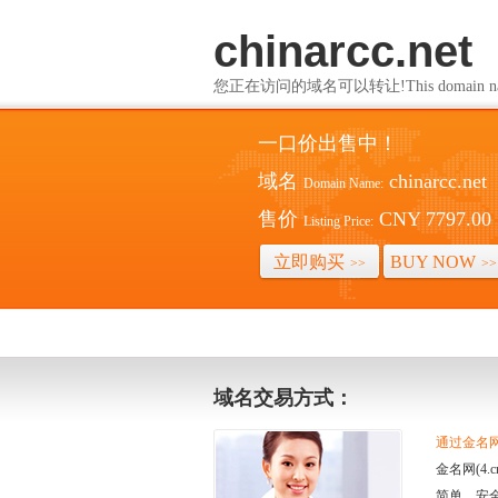
chinarcc.net
您正在访问的域名可以转让!This domain name i
一口价出售中！
域名
chinarcc.net
Domain Name:
售价
CNY 7797.00
Listing Price:
立即购买
BUY NOW
>>
>>
域名交易方式：
通过金名网(
金名网(4
简单、安