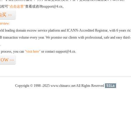
流程可
“点击这里”
查看或咨询support@4.cn。
购买
>>
erview:
orld leading domain escrow service platform and ICANN-Accredited Registrar, with 6 years ri
 transaction volume every year. We promise our clients with professional, safe and easy third-
.
d process, you can
“visit here”
or contact support@4.cn.
NOW
>>
Copyright © 1998 -2025 www.chinarcc.net All Rights Reserved
51La