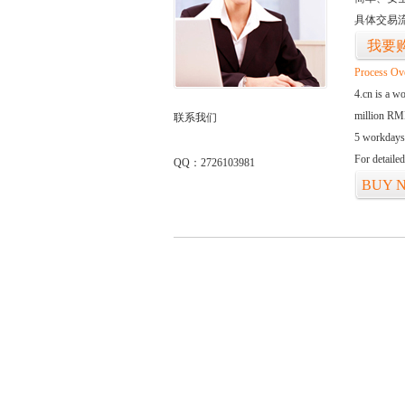
具体交易
我要
Process Ov
4.cn is a w
million RMB
联系我们
5 workdays
For detaile
QQ：2726103981
BUY 